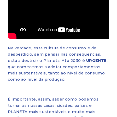
Na verdade, esta cultura de consumo e de
desperdício, sem pensar nas consequências,
está a destruir o Planeta. Até 2030 é
URGENTE
,
que comecemos a adotar comportamentos
mais sustentáveis, tanto ao nível de consumo,
como ao nível da produção.
É importante, assim, saber como podemos
tornar as nossas casas, cidades, países e
PLANETA mais sustentáveis e muito mais